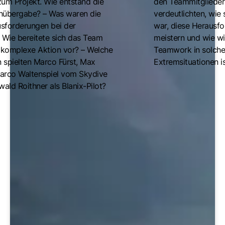
zum Projekt. Wie entstand die
den Teammitglieder
nübergabe? – Was waren die
verdeutlichten, wie 
sforderungen bei der
war, diese Herausf
Wie bereitete sich das Team
meistern und wie wi
h komplexe Aktion vor? – Welche
Teamwork in solch
n spielten Marco Fürst, Max
Extremsituationen is
rco Waltenspiel vom Skydive
ld Roithner als Blanix-Pilot?