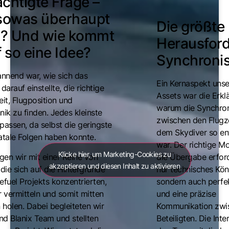
ächtigte Frage –
 sowas überhaupt
Die größte
h? Und wie kommt
Herausfor
 so eine Idee?
Synchronis
nnend war, wie sich das
Ein Kernaspekt unse
arauf einstellte, die richtige
Assets war die Erkl
it, Flugposition und
warum die Synchron
ik zu finden. Jedes kleinste
zwischen den Flug
passen, da selbst die geringste
dem Skydiver so en
tale Folgen haben konnte.
war. Der richtige M
Klicke hier, um Marketing-Cookies zu
gen wir mit einer Reihe von
die Übergabe erford
akzeptieren und diesen Inhalt zu aktivieren
 die sich auf die Hintergründe
nur technisches Kön
efuel Projekts konzentrierten,
sondern auch perfe
 vermitteln und somit mitten
und eine präzise
holen. Dabei begleiteten wir
Kommunikation zwis
nd Blanix Team und stellten
Beteiligten. Die Inte