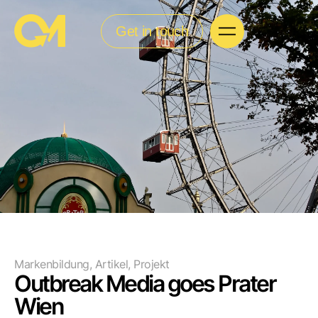
Get in touch
Markenbildung
,
Artikel
,
Projekt
Outbreak Media goes Prater
Wien